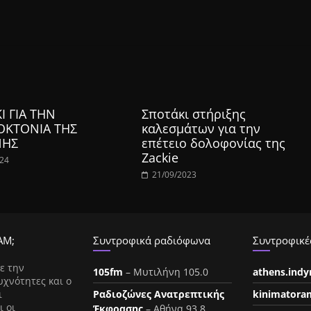
Ι ΓΙΑ ΤΗΝ
Σποτάκι στήριξης
ΟΚΤΟΝΙΑ ΤΗΣ
καλεσμάτων για την
ΝΗΣ
επέτειο δολοφονίας της
Zackie
024
21/09/2023
ΑΜ;
Συντροφικά ραδιόφωνα
Συντροφικές
ε την
105fm
– Μυτιλήνη 105.0
athens.ind
υχνότητες και ο
ι
Ραδιοζώνες Ανατρεπτικής
kinimatora
ι οι
Έκφρασης
– Αθήνα 93.8