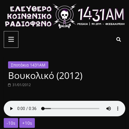
Μετάβαση
σε
περιεχόμενο
ελεύθερο
κοινωνικό
ραδιόφωνο
Σποτάκια 1431ΑΜ
Βουκολικό (2012)
1431AM
31/01/2012
-10s
+10s