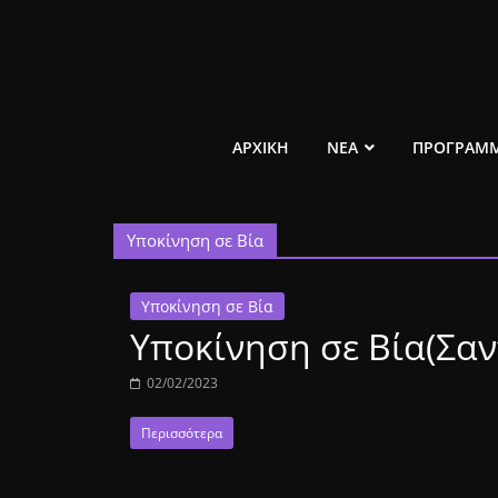
Μετάβαση
σε
περιεχόμενο
ελεύθερο
ΑΡΧΙΚΗ
ΝΕΑ
ΠΡΟΓΡΑΜ
κοινωνικό
Υποκίνηση σε Βία
ραδιόφωνο
1431AM
Υποκίνηση σε Βία
Υποκίνηση σε Βία(Σαν
02/02/2023
Περισσότερα