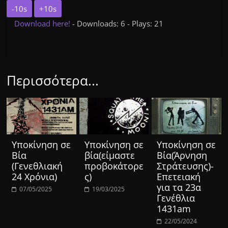
-10s
+10s
Download here!
- Downloads: 6 - Plays: 21
Περισσότερα...
Υποκίνηση σε
Υποκίνηση σε
Υποκίνηση σε
Βία
βία(είμαστε
Βία(Άρνηση
(Γενεθλιακή
προβοκάτορε
Στράτευσης)-
24 Χρόνια)
ς)
Επετειακή
για τα 23α
07/05/2025
19/03/2025
Γενέθλια
1431am
22/05/2024