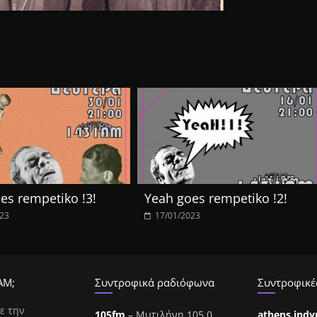
es rempetiko !3!
Yeah goes rempetiko !2!
023
17/01/2023
ΑΜ;
Συντροφικά ραδιόφωνα
Συντροφικές
ε την
105fm
– Μυτιλήνη 105.0
athens.ind