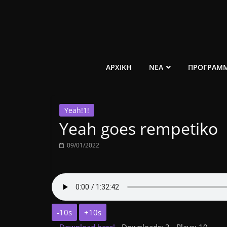
Μετάβαση
σε
περιεχόμενο
ελεύθερο
ΑΡΧΙΚΗ
ΝΕΑ
ΠΡΟΓΡΑΜ
κοινωνικό
Yeah!1!
ραδιόφωνο
Yeah goes rempetiko
1431AM
09/01/2022
-10s
+10s