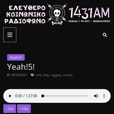
Μετάβαση
σε
περιεχόμενο
ελεύθερο
κοινωνικό
ραδιόφωνο
Yeah!1!
Yeah!5!
1431AM
,
,
,
18/10/2021
chill
dub
reggae
zenzile
-10s
+10s