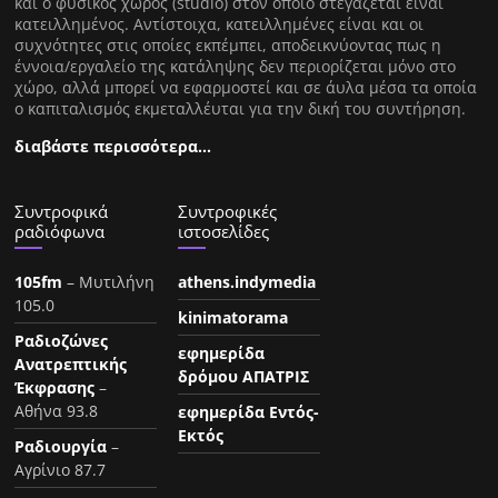
και ο φυσικός χώρος (studio) στον οποίο στεγάζεται είναι
κατειλλημένος. Αντίστοιχα, κατειλλημένες είναι και οι
συχνότητες στις οποίες εκπέμπει, αποδεικνύοντας πως η
έννοια/εργαλείο της κατάληψης δεν περιορίζεται μόνο στο
χώρο, αλλά μπορεί να εφαρμοστεί και σε άυλα μέσα τα οποία
ο καπιταλισμός εκμεταλλέυται για την δική του συντήρηση.
διαβάστε περισσότερα…
Συντροφικά
Συντροφικές
ραδιόφωνα
ιστοσελίδες
105fm
– Μυτιλήνη
athens.indymedia
105.0
kinimatorama
Ραδιοζώνες
εφημερίδα
Ανατρεπτικής
δρόμου ΑΠΑΤΡΙΣ
Έκφρασης
–
Αθήνα 93.8
εφημερίδα Εντός-
Εκτός
Ραδιουργία
–
Αγρίνιο 87.7