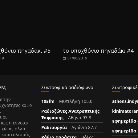
χθόνιο πηγαδάκι #5
το υποχθόνιο πηγαδάκι #4
019
01/06/2019
ΑΜ;
Συντροφικά ραδιόφωνα
Συντροφικές
ε την
105fm
– Μυτιλήνη 105.0
athens.ind
υχνότητες και ο
ι
Ραδιοζώνες Ανατρεπτικής
kinimatora
ι οι
Έκφρασης
– Αθήνα 93.8
εφημερίδα 
πως η έννοια/
Ραδιουργία
– Αγρίνιο 87.7
ο χώρο, αλλά
εφημερίδα 
ο καπιταλισμός
Ράδιο Παράσιτα
– Βόλος