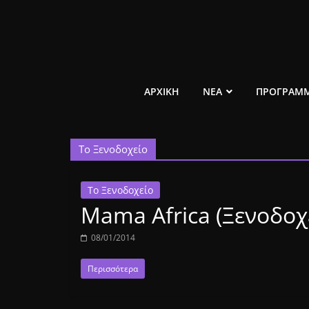
Μετάβαση
σε
περιεχόμενο
ελεύθερο
ΑΡΧΙΚΗ
ΝΕΑ
ΠΡΟΓΡΑΜ
κοινωνικό
Το Ξενοδοχείο
ραδιόφωνο
1431AM
Το Ξενοδοχείο
Mama Africa (Ξενοδοχ
08/01/2014
Περισσότερα