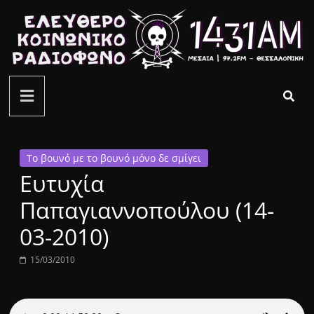
Μετάβαση
σε
περιεχόμενο
ελεύθερο
κοινωνικό
ραδιόφωνο
Το βουνό με το βουνό μόνο δε σμίγει
Ευτυχία
1431AM
Παπαγιαννοπούλου (14-
03-2010)
15/03/2010