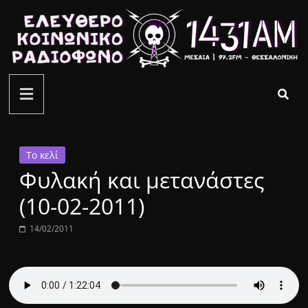
Μετάβαση
σε
περιεχόμενο
ελεύθερο
κοινωνικό
ραδιόφωνο
Το κελί
Φυλακή και μετανάστες
1431AM
(10-02-2011)
14/02/2011