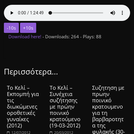
-10s
+10s
Download here!
- Downloads: 264 - Plays: 88
Περισσότερα...
Το Κελί –
Το Κελί –
Συζητηση με
Εκπομπή για
Συνέχεια
πρωην
τις
συζήτησης
ποινικό
διωκώμενες
με πρώην
κρατουμενο
οροθετικές
ποινικό
για τη
γυναίκες
κρατούμενο
βαρβαροτητ
(2012)
(19-03-2012)
α της
φυλακής (30-
12/07/2012
20/03/2012