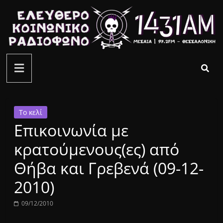
Μετάβαση
σε
περιεχόμενο
ελεύθερο
κοινωνικό
ραδιόφωνο
Το κελί
Επικοινωνία με
1431AM
κρατούμενους(ες) από
Θήβα και Γρεβενά (09-12-
2010)
09/12/2010