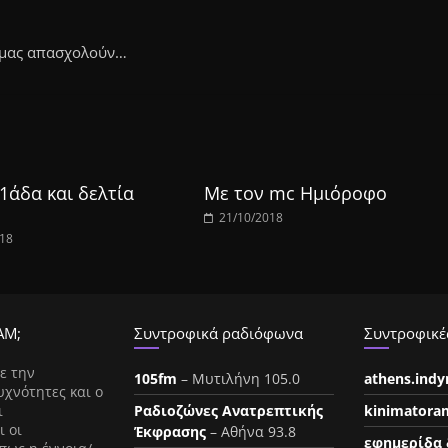
υ μας απασχολούν…
1άδα και δελτία
Με τον mc Ημιόροφο
21/10/2018
018
ΑΜ;
Συντροφικά ραδιόφωνα
Συντροφικές
ε την
105fm
– Μυτιλήνη 105.0
athens.ind
υχνότητες και ο
ι
Ραδιοζώνες Ανατρεπτικής
kinimatora
ι οι
Έκφρασης
– Αθήνα 93.8
εφημερίδα 