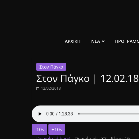
Μετάβαση
σε
περιεχόμενο
ελεύθερο
ΑΡΧΙΚΗ
ΝΕΑ
ΠΡΟΓΡΑΜ
κοινωνικό
Στον Πάγκο
ραδιόφωνο
Στον Πάγκο | 12.02.18
1431AM
12/02/2018
-10s
+10s
Download here!
- Downloads: 32 - Plays: 16