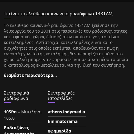
Τι είναι το ελεύθερο κοινωνικό ραδιόφωνο 1431ΑΜ;
Tο ελεύθερο κοινωνικό ραδιόφωνο 1431AM ξεκίνησε την
λειτουργία του το 2001 στις πειρατικές του ραδιοσυχνότητες
και ο φυσικός χώρος (studio) στον οποίο στεγάζεται είναι
κατειλλημένος. Αντίστοιχα, κατειλλημένες είναι και οι
συχνότητες στις οποίες εκπέμπει, αποδεικνύοντας πως η
έννοια/εργαλείο της κατάληψης δεν περιορίζεται μόνο στο
χώρο, αλλά μπορεί να εφαρμοστεί και σε άυλα μέσα τα οποία
ο καπιταλισμός εκμεταλλέυται για την δική του συντήρηση.
διαβάστε περισσότερα…
Συντροφικά
Συντροφικές
ραδιόφωνα
ιστοσελίδες
105fm
– Μυτιλήνη
athens.indymedia
105.0
kinimatorama
Ραδιοζώνες
εφημερίδα
Ανατρεπτικής