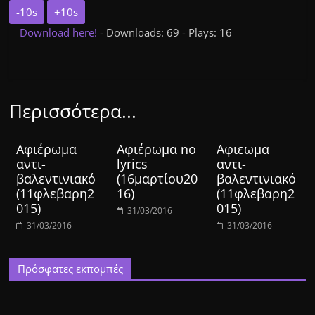
-10s
+10s
Download here!
- Downloads: 69 - Plays: 16
Περισσότερα...
Aφιέρωμα
Αφιέρωμα no
Αφιεωμα
αντι-
lyrics
αντι-
βαλεντινιακό
(16μαρτίου20
βαλεντινιακό
(11φλεβαρη2
16)
(11φλεβαρη2
015)
015)
31/03/2016
31/03/2016
31/03/2016
Πρόσφατες εκπομπές