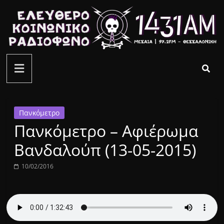
Μετάβαση
σε
περιεχόμενο
ελεύθερο
κοινωνικό
ραδιόφωνο
Πανκόμετρο
Πανκόμετρο – Αφιέρωμα
1431AM
Βανδαλούπ (13-05-2015)
10/02/2016