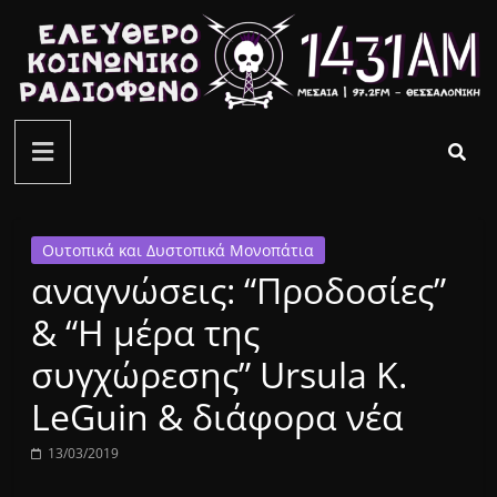
Μετάβαση
σε
περιεχόμενο
ελεύθερο
κοινωνικό
ραδιόφωνο
Ουτοπικά και Δυστοπικά Μονοπάτια
αναγνώσεις: “Προδοσίες”
1431AM
& “Η μέρα της
συγχώρεσης” Ursula K.
LeGuin & διάφορα νέα
13/03/2019