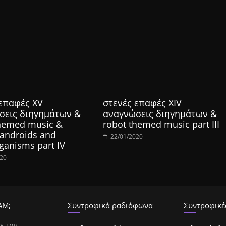
 επαφές XV
στενές επαφές XIV
σεις διηγημάτων &
αναγνώσεις διηγημάτων &
themed music &
robot themed music part III
 androids and
22/01/2020
ganisms part IV
020
ΑΜ;
Συντροφικά ραδιόφωνα
Συντροφικές
ε την