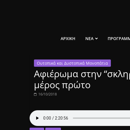
Μετάβαση
σε
περιεχόμενο
ελεύθερο
ΑΡΧΙΚΗ
ΝΕΑ
ΠΡΟΓΡΑΜ
κοινωνικό
Ουτοπικά και Δυστοπικά Μονοπάτια
ραδιόφωνο
Αφιέρωμα στην “σκλη
1431AM
μέρος πρώτο
16/10/2018