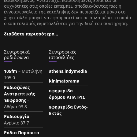
κατειλλημένος. Αντίστοιχα, κατειλλημένες είναι και οι
συχνότητες στις οποίες εκπέμπει, αποδεικνύοντας πως η
έννοια/εργαλείο της κατάληψης δεν περιορίζεται μόνο στο
χώρο, αλλά μπορεί να εφαρμοστεί και σε άυλα μέσα τα οποία
ο καπιταλισμός εκμεταλλέυται για την δική του συντήρηση.
διαβάστε περισσότερα…
Συντροφικά
Συντροφικές
ραδιόφωνα
ιστοσελίδες
105fm
– Μυτιλήνη
athens.indymedia
105.0
kinimatorama
Ραδιοζώνες
εφημερίδα
Ανατρεπτικής
δρόμου ΑΠΑΤΡΙΣ
Έκφρασης
–
Αθήνα 93.8
εφημερίδα Εντός-
Εκτός
Ραδιουργία
–
Αγρίνιο 87.7
Ράδιο Παράσιτα
–