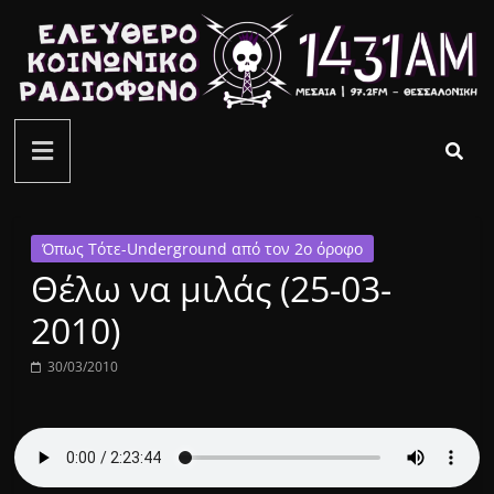
Μετάβαση
σε
περιεχόμενο
ελεύθερο
κοινωνικό
ραδιόφωνο
Όπως Τότε-Underground από τον 2ο όροφο
Θέλω να μιλάς (25-03-
1431AM
2010)
30/03/2010