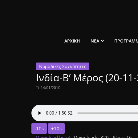
Μετάβαση
σε
περιεχόμενο
ελεύθερο
ΑΡΧΙΚΗ
ΝΕΑ
ΠΡΟΓΡΑΜ
κοινωνικό
Νομαδικές Συχνότητες
ραδιόφωνο
Ινδία-Β’ Μέρος (20-11
1431AM
14/01/2010
-10s
+10s
Download here!
- Downloads: 320 - Plays: 16