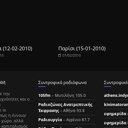
 (12-02-2010)
Παρίσι (15-01-2010)
010
01/02/2010
ΑΜ;
Συντροφικά ραδιόφωνα
Συντροφικές
ε την
105fm
– Μυτιλήνη 105.0
athens.ind
υχνότητες και ο
ι
Ραδιοζώνες Ανατρεπτικής
kinimatora
ι οι
Έκφρασης
– Αθήνα 93.8
εφημερίδα 
πως η έννοια/
Ραδιουργία
– Αγρίνιο 87.7
ο χώρο, αλλά
εφημερίδα 
ο καπιταλισμός