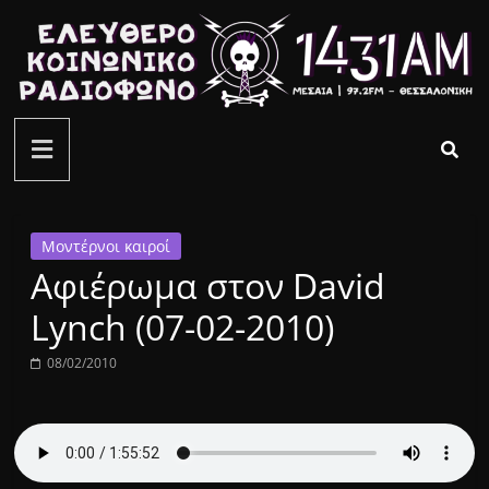
Μετάβαση
σε
περιεχόμενο
ελεύθερο
κοινωνικό
ραδιόφωνο
Μοντέρνοι καιροί
Αφιέρωμα στον David
1431AM
Lynch (07-02-2010)
08/02/2010