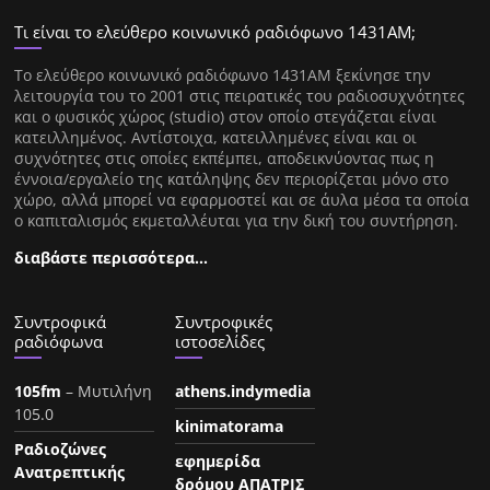
Τι είναι το ελεύθερο κοινωνικό ραδιόφωνο 1431ΑΜ;
Tο ελεύθερο κοινωνικό ραδιόφωνο 1431AM ξεκίνησε την
λειτουργία του το 2001 στις πειρατικές του ραδιοσυχνότητες
και ο φυσικός χώρος (studio) στον οποίο στεγάζεται είναι
κατειλλημένος. Αντίστοιχα, κατειλλημένες είναι και οι
συχνότητες στις οποίες εκπέμπει, αποδεικνύοντας πως η
έννοια/εργαλείο της κατάληψης δεν περιορίζεται μόνο στο
χώρο, αλλά μπορεί να εφαρμοστεί και σε άυλα μέσα τα οποία
ο καπιταλισμός εκμεταλλέυται για την δική του συντήρηση.
διαβάστε περισσότερα…
Συντροφικά
Συντροφικές
ραδιόφωνα
ιστοσελίδες
105fm
– Μυτιλήνη
athens.indymedia
105.0
kinimatorama
Ραδιοζώνες
εφημερίδα
Ανατρεπτικής
δρόμου ΑΠΑΤΡΙΣ