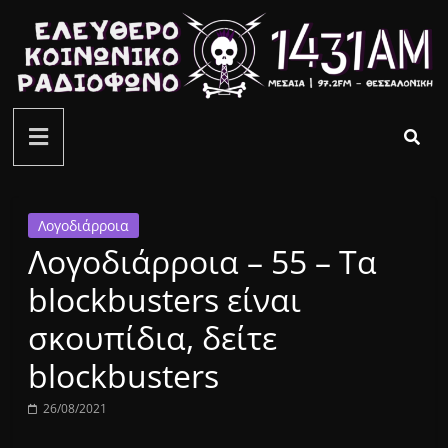
Μετάβαση
σε
περιεχόμενο
ελεύθερο
κοινωνικό
ραδιόφωνο
Λογοδιάρροια
Λογοδιάρροια – 55 – Τα
1431AM
blockbusters είναι
σκουπίδια, δείτε
blockbusters
26/08/2021