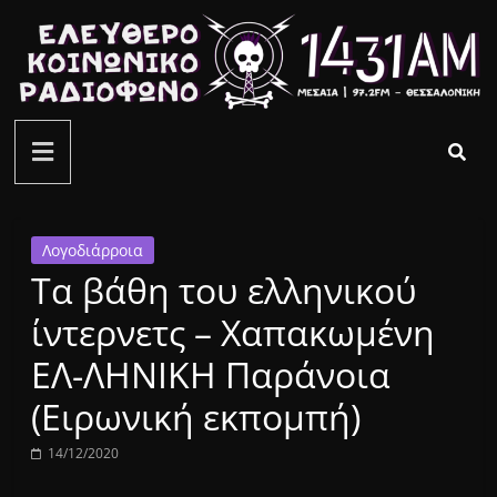
Μετάβαση
σε
περιεχόμενο
ελεύθερο
κοινωνικό
ραδιόφωνο
Λογοδιάρροια
Τα βάθη του ελληνικού
1431AM
ίντερνετς – Χαπακωμένη
ΕΛ-ΛΗΝΙΚΗ Παράνοια
(Ειρωνική εκπομπή)
14/12/2020