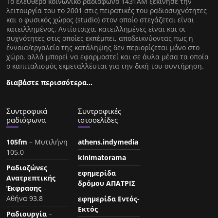
Tο ελεύθερο κοινωνικό ραδιόφωνο 1431AM ξεκίνησε την
λειτουργία του το 2001 στις πειρατικές του ραδιοσυχνότητες
και ο φυσικός χώρος (studio) στον οποίο στεγάζεται είναι
κατειλλημένος. Αντίστοιχα, κατειλλημένες είναι και οι
συχνότητες στις οποίες εκπέμπει, αποδεικνύοντας πως η
έννοια/εργαλείο της κατάληψης δεν περιορίζεται μόνο στο
χώρο, αλλά μπορεί να εφαρμοστεί και σε άυλα μέσα τα οποία
ο καπιταλισμός εκμεταλλέυται για την δική του συντήρηση.
διαβάστε περισσότερα…
Συντροφικά
Συντροφικές
ραδιόφωνα
ιστοσελίδες
105fm
– Μυτιλήνη
athens.indymedia
105.0
kinimatorama
Ραδιοζώνες
εφημερίδα
Ανατρεπτικής
δρόμου ΑΠΑΤΡΙΣ
Έκφρασης
–
Αθήνα 93.8
εφημερίδα Εντός-
Εκτός
Ραδιουργία
–