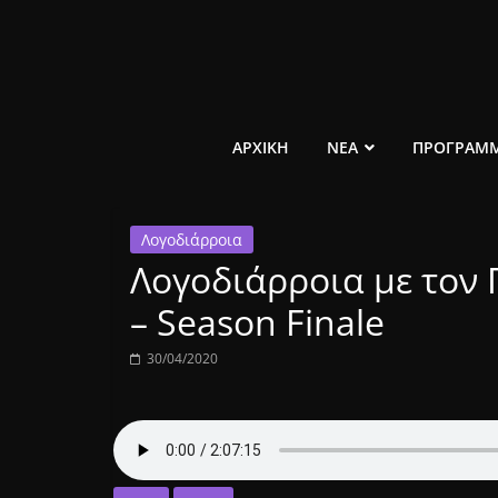
Μετάβαση
σε
περιεχόμενο
ελεύθερο
ΑΡΧΙΚΗ
ΝΕΑ
ΠΡΟΓΡΑΜ
κοινωνικό
Λογοδιάρροια
ραδιόφωνο
Λογοδιάρροια με τον 
1431AM
– Season Finale
30/04/2020