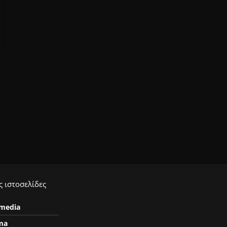
 ιστοσελίδες
ymedia
ma