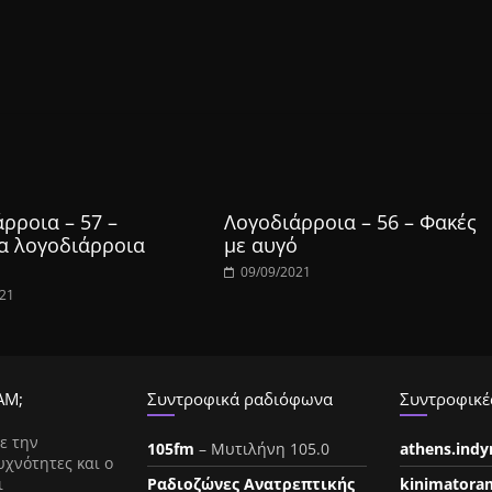
ρροια – 57 –
Λογοδιάρροια – 56 – Φακές
α λογοδιάρροια
με αυγό
09/09/2021
021
ΑΜ;
Συντροφικά ραδιόφωνα
Συντροφικές
ε την
105fm
– Μυτιλήνη 105.0
athens.ind
υχνότητες και ο
ι
Ραδιοζώνες Ανατρεπτικής
kinimatora