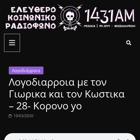
Μετάβαση
σε
περιεχόμενο
ελεύθερο
κοινωνικό
ραδιόφωνο
Λογοδιάρροια
Λογοδιαρροια με τον
1431AM
Γιωρικα και τον Κωστικα
– 28- Κορονο yo
19/03/2020