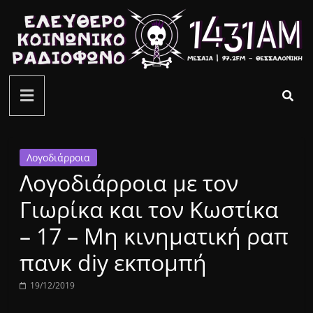
Μετάβαση
σε
περιεχόμενο
ελεύθερο
κοινωνικό
ραδιόφωνο
Λογοδιάρροια
Λογοδιάρροια με τον
1431AM
Γιωρίκα και τον Κωστίκα
– 17 – Μη κινηματική ραπ
πανκ diy εκπομπή
19/12/2019