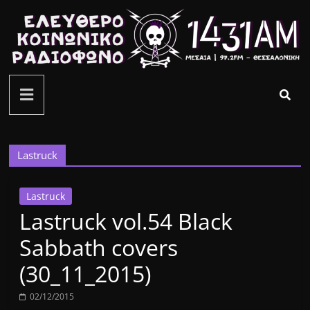
Μετάβαση
σε
περιεχόμενο
ελεύθερο
κοινωνικό
ραδιόφωνο
Lastruck
1431AM
Lastruck
Lastruck vol.54 Black
Sabbath covers
(30_11_2015)
02/12/2015