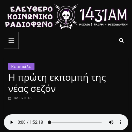
Μετάβαση
σε
περιεχόμενο
ελεύθερο
κοινωνικό
ραδιόφωνο
Κυριακίλα
Η πρώτη εκπομπή της
1431AM
νέας σεζόν
04/11/2018