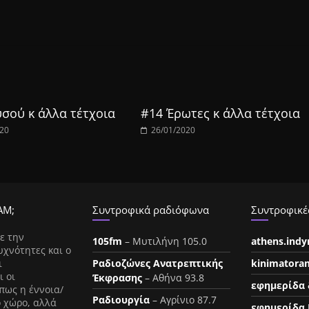
σού κ άλλα τέτχοια
#14 Έρωτες κ άλλα τέτχοια
020
26/01/2020
ΑΜ;
Συντροφικά ραδιόφωνα
Συντροφικές
ε την
105fm
– Μυτιλήνη 105.0
athens.ind
υχνότητες και ο
ι
Ραδιοζώνες Ανατρεπτικής
kinimatora
ι οι
Έκφρασης
– Αθήνα 93.8
εφημερίδα 
πως η έννοια/
Ραδιουργία
– Αγρίνιο 87.7
ο χώρο, αλλά
εφημερίδα 