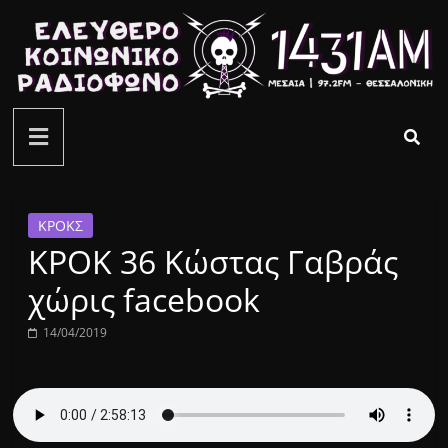
Μετάβαση
σε
περιεχόμενο
ελεύθερο
κοινωνικό
ραδιόφωνο
ΚΡΟΚΣ
ΚΡΟΚ 36 Κώστας Γαβράς
1431AM
χώρις facebook
14/04/2019