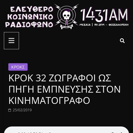
Μετάβαση
σε
περιεχόμενο
ελεύθερο
κοινωνικό
ραδιόφωνο
ΚΡΟΚΣ
ΚΡΟΚ 32 ΖΩΓΡΑΦΟΙ ΩΣ
1431AM
ΠΗΓΗ ΕΜΠΝΕΥΣΗΣ ΣΤΟΝ
ΚΙΝΗΜΑΤΟΓΡΑΦΟ
25/02/2019