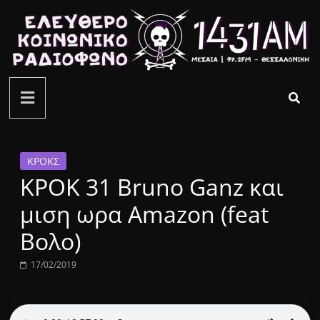
Μετάβαση
σε
περιεχόμενο
ελεύθερο
κοινωνικό
ραδιόφωνο
ΚΡΟΚΣ
ΚΡΟΚ 31 Bruno Ganz και
1431AM
μιση ωρα Amazon (feat
Βολο)
17/02/2019