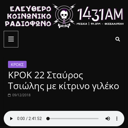
Μετάβαση
σε
περιεχόμενο
ελεύθερο
κοινωνικό
ραδιόφωνο
ΚΡΟΚΣ
ΚΡΟΚ 22 Σταύρος
1431AM
Τσιώλης με κίτρινο γιλέκο
09/12/2018