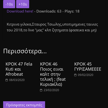
-10s
+10s
Download here!
- Downloads: 63 - Plays: 18
Κιτρινα γιλεκα,Σταυρος Τσιωλης,υποτιμημενες ταινιες
του 2018,το live ''μας'' κλπ ζητηματα (φασεικα και μη)
Περισσότερα...
ΚΡΟΚ 47 Fela
ΚΡΟΚ 46
ΚΡΟΚ 45
Kuti και
Ποιος ειναι
ΓΥΡΙΣΑΜΕΕΕΕ
Afrobeat
καλτ στην
09/02/2020
τελική ; (feat
08/03/2020
Κυριακίλα)
23/02/2020
Πρόσφατες εκπομπές