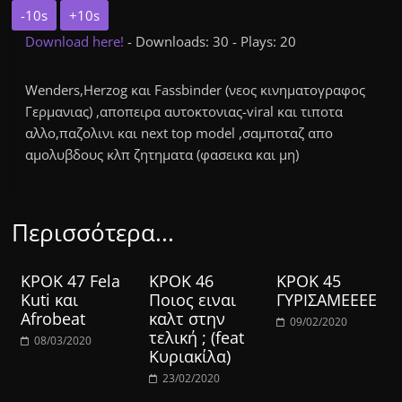
-10s
+10s
Download here!
- Downloads: 30 - Plays: 20
Wenders,Herzog και Fassbinder (νεος κινηματογραφος
Γερμανιας) ,αποπειρα αυτοκτονιας-viral και τιποτα
αλλο,παζολινι και next top model ,σαμποταζ απο
αμολυβδους κλπ ζητηματα (φασεικα και μη)
Περισσότερα...
ΚΡΟΚ 47 Fela
ΚΡΟΚ 46
ΚΡΟΚ 45
Kuti και
Ποιος ειναι
ΓΥΡΙΣΑΜΕΕΕΕ
Afrobeat
καλτ στην
09/02/2020
τελική ; (feat
08/03/2020
Κυριακίλα)
23/02/2020