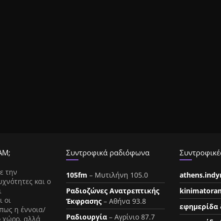
ΑΜ;
Συντροφικά ραδιόφωνα
Συντροφικές
ε την
105fm
– Μυτιλήνη 105.0
athens.ind
υχνότητες και ο
ι
Ραδιοζώνες Ανατρεπτικής
kinimatora
ι οι
Έκφρασης
– Αθήνα 93.8
εφημερίδα 
πως η έννοια/
Ραδιουργία
– Αγρίνιο 87.7
ο χώρο, αλλά