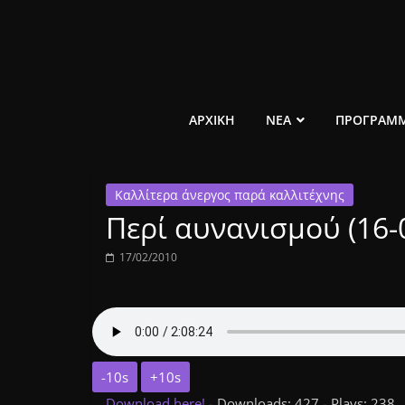
Μετάβαση
σε
περιεχόμενο
ελεύθερο
ΑΡΧΙΚΗ
ΝΕΑ
ΠΡΟΓΡΑΜ
κοινωνικό
Καλλίτερα άνεργος παρά καλλιτέχνης
ραδιόφωνο
Περί αυνανισμού (16-
1431AM
17/02/2010
-10s
+10s
Download here!
- Downloads: 427 - Plays: 238