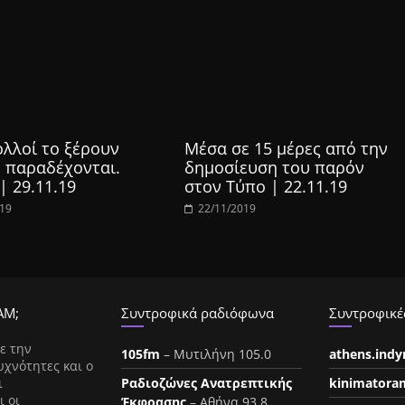
λλοί το ξέρουν
Μέσα σε 15 μέρες από την
ο παραδέχονται.
δημοσίευση του παρόν
 | 29.11.19
στον Τύπο | 22.11.19
019
22/11/2019
ΑΜ;
Συντροφικά ραδιόφωνα
Συντροφικές
ε την
105fm
– Μυτιλήνη 105.0
athens.ind
υχνότητες και ο
ι
Ραδιοζώνες Ανατρεπτικής
kinimatora
ι οι
Έκφρασης
– Αθήνα 93.8