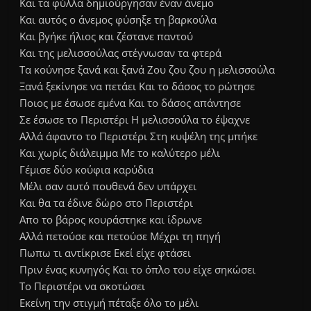
Και τα φύλλα δημιούργησαν έναν άνεμο
Και αυτός ο άνεμος φύσηξε τη βαρκούλα
Και βγήκε ήλιος και ζέστανε παντού
Και της μελισσούλας στέγνωσαν τα φτερά
Τα κούνησε ξανά και ξανά Ζου ζου ζου η μελισσούλα
Ξανά ξεκίνησε να πετάει Και το δάσος το ρώτησε
Ποιος με έσωσε εμένα Και το δάσος απάντησε
Σε έσωσε το Περιστέρι Η μελισσούλα το έψαχνε
Αλλά άφαντο το Περιστέρι Στη κυψέλη της μπήκε
Και χωρίς διάλειμμα Με το καλύτερο μέλι
Γέμισε δύο κούφια καρύδια
Μέλι σαν αυτό πουθενά δεν υπάρχει
Και θα τα έδινε δώρο στο Περιστέρι
Απο το βάρος κουράστηκε και ίδρωνε
Αλλά πετούσε και πετούσε Μέχρι τη πηγή
Πωπω τι αντίκρισε Εκεί είχε φτάσει
Πριν ένας κυνηγός Και το όπλο του είχε σηκώσει
Το Περιστέρι να σκοτώσει
Εκείνη την στιγμή πέταξε όλο το μέλι