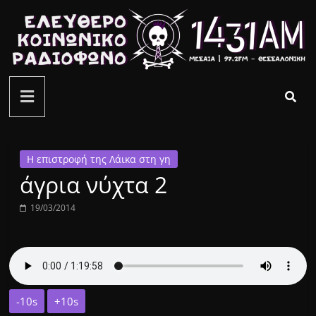
Μετάβαση
σε
περιεχόμενο
ελεύθερο
κοινωνικό
ραδιόφωνο
Η επιστροφή της Λάικα στη γη
άγρια νύχτα 2
1431AM
19/03/2014
-10s
+10s