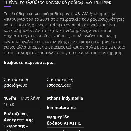
Τι είναι το ελεύθερο κοινωνικό ραδιόφωνο 1431ΑΜ;
Tο ελεύθερο κοινωνικό ραδιόφωνο 1431AM ξεκίνησε την
λειτουργία του το 2001 στις πειρατικές του ραδιοσυχνότητες
και ο φυσικός χώρος (studio) στον οποίο στεγάζεται είναι
κατειλλημένος. Αντίστοιχα, κατειλλημένες είναι και οι
συχνότητες στις οποίες εκπέμπει, αποδεικνύοντας πως η
έννοια/εργαλείο της κατάληψης δεν περιορίζεται μόνο στο
χώρο, αλλά μπορεί να εφαρμοστεί και σε άυλα μέσα τα οποία
ο καπιταλισμός εκμεταλλέυται για την δική του συντήρηση.
διαβάστε περισσότερα…
Συντροφικά
Συντροφικές
ραδιόφωνα
ιστοσελίδες
105fm
– Μυτιλήνη
athens.indymedia
105.0
kinimatorama
Ραδιοζώνες
εφημερίδα
Ανατρεπτικής
δρόμου ΑΠΑΤΡΙΣ
Έκφρασης
–