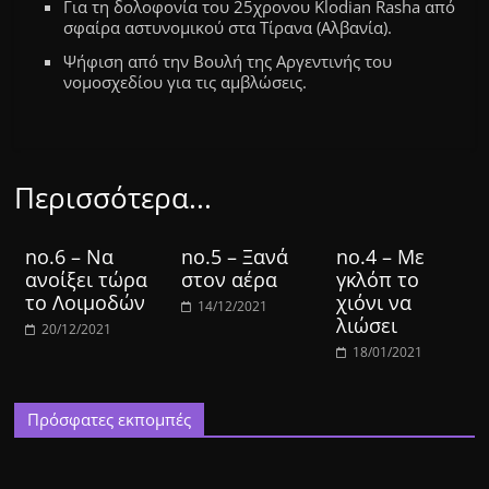
Για τη δολοφονία του 25χρονου Klodian Rasha από
σφαίρα αστυνομικού στα Τίρανα (Αλβανία).
Ψήφιση από την Βουλή της Αργεντινής του
νομοσχεδίου για τις αμβλώσεις.
Περισσότερα...
no.6 – Να
no.5 – Ξανά
no.4 – Με
ανοίξει τώρα
στον αέρα
γκλόπ το
το Λοιμοδών
χιόνι να
14/12/2021
λιώσει
20/12/2021
18/01/2021
Πρόσφατες εκπομπές