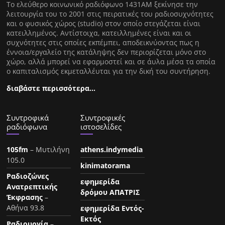
Tο ελεύθερο κοινωνικό ραδιόφωνο 1431AM ξεκίνησε την
λειτουργία του το 2001 στις πειρατικές του ραδιοσυχνότητες
και ο φυσικός χώρος (studio) στον οποίο στεγάζεται είναι
κατειλλημένος. Αντίστοιχα, κατειλλημένες είναι και οι
συχνότητες στις οποίες εκπέμπει, αποδεικνύοντας πως η
έννοια/εργαλείο της κατάληψης δεν περιορίζεται μόνο στο
χώρο, αλλά μπορεί να εφαρμοστεί και σε άυλα μέσα τα οποία
ο καπιταλισμός εκμεταλλέυται για την δική του συντήρηση.
διαβάστε περισσότερα…
Συντροφικά
Συντροφικές
ραδιόφωνα
ιστοσελίδες
105fm
– Μυτιλήνη
athens.indymedia
105.0
kinimatorama
Ραδιοζώνες
εφημερίδα
Ανατρεπτικής
δρόμου ΑΠΑΤΡΙΣ
Έκφρασης
–
Αθήνα 93.8
εφημερίδα Εντός-
Εκτός
Ραδιουργία
–