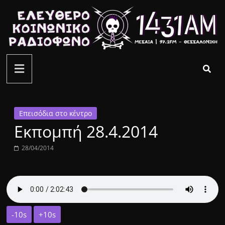
Μετάβαση
σε
περιεχόμενο
ελεύθερο
κοινωνικό
ραδιόφωνο
Επεισόδια στο κέντρο
Εκπομπή 28.4.2014
1431AM
28/04/2014
-10s
+10s