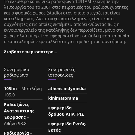
Tο ελεύθερο κοινωνικό ραδιόφωνο 1431AM ξεκίνησε την
λειτουργία του το 2001 στις πειρατικές του ραδιοσυχνότητες
και ο φυσικός χώρος (studio) στον οποίο στεγάζεται είναι
κατειλλημένος. Αντίστοιχα, κατειλλημένες είναι και οι
συχνότητες στις οποίες εκπέμπει, αποδεικνύοντας πως η
έννοια/εργαλείο της κατάληψης δεν περιορίζεται μόνο στο
χώρο, αλλά μπορεί να εφαρμοστεί και σε άυλα μέσα τα οποία
ο καπιταλισμός εκμεταλλέυται για την δική του συντήρηση.
διαβάστε περισσότερα…
Συντροφικά
Συντροφικές
ραδιόφωνα
ιστοσελίδες
105fm
– Μυτιλήνη
athens.indymedia
105.0
kinimatorama
Ραδιοζώνες
εφημερίδα
Ανατρεπτικής
δρόμου ΑΠΑΤΡΙΣ
Έκφρασης
–
Αθήνα 93.8
εφημερίδα Εντός-
Εκτός
Ραδιουργία
–