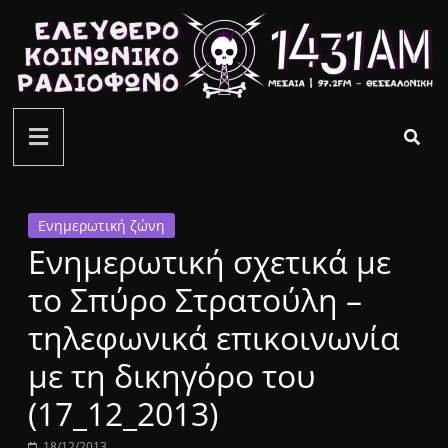
Μετάβαση
σε
περιεχόμενο
ελεύθερο
κοινωνικό
ραδιόφωνο
Ενημερωτική ζώνη
Ενημερωτική σχετικά με
1431AM
το Σπύρο Στρατούλη –
τηλεφωνικά επικοινωνία
με τη δικηγόρο του
(17_12_2013)
18/12/2013