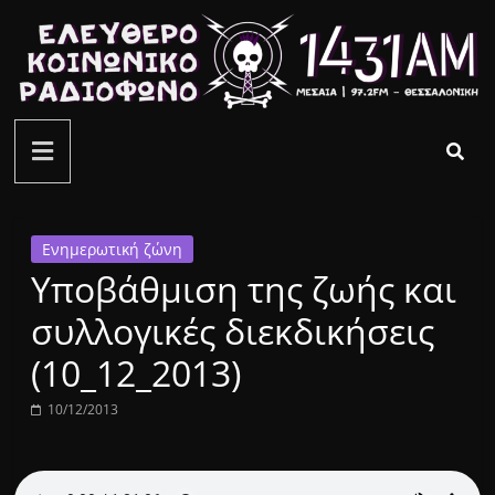
Μετάβαση
σε
περιεχόμενο
ελεύθερο
κοινωνικό
ραδιόφωνο
Ενημερωτική ζώνη
Υποβάθμιση της ζωής και
1431AM
συλλογικές διεκδικήσεις
(10_12_2013)
10/12/2013