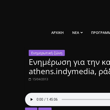
Μετάβαση
σε
περιεχόμενο
ελεύθερο
ΑΡΧΙΚΗ
ΝΕΑ
ΠΡΟΓΡΑΜ
κοινωνικό
Ενημερωτική ζώνη
ραδιόφωνο
Ενημέρωση για την κ
1431AM
athens.indymedia, ρά
15/04/2013