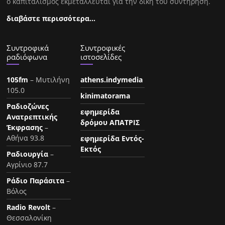
ο καπιταλισμός εκμεταλλέυται για την δική του συντήρηση.
διαβάστε περισσότερα…
Συντροφικά
Συντροφικές
ραδιόφωνα
ιστοσελίδες
105fm
– Μυτιλήνη
athens.indymedia
105.0
kinimatorama
Ραδιοζώνες
εφημερίδα
Ανατρεπτικής
δρόμου ΑΠΑΤΡΙΣ
Έκφρασης
–
Αθήνα 93.8
εφημερίδα Εντός-
Εκτός
Ραδιουργία
–
Αγρίνιο 87.7
Ράδιο Παράσιτα
–
Βόλος
Radio Revolt
–
Θεσσαλονίκη