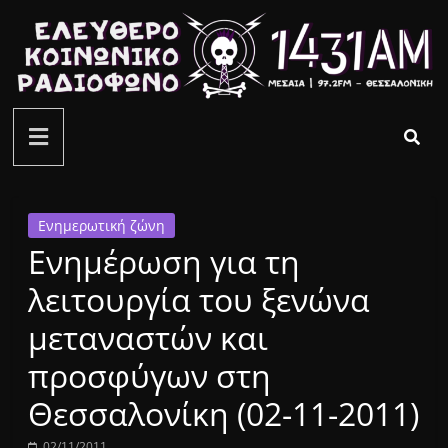
Μετάβαση
σε
περιεχόμενο
ελεύθερο
κοινωνικό
ραδιόφωνο
Ενημερωτική ζώνη
Ενημέρωση για τη
1431AM
λειτουργία του ξενώνα
μεταναστών και
προσφύγων στη
Θεσσαλονίκη (02-11-2011)
02/11/2011