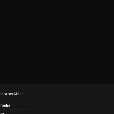
 ιστοσελίδες
ymedia
ma