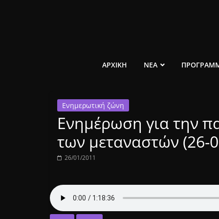
Μετάβαση
σε
περιεχόμενο
ελεύθερο
ΑΡΧΙΚΗ
ΝΕΑ
ΠΡΟΓΡΑΜ
κοινωνικό
Ενημερωτική ζώνη
ραδιόφωνο
Ενημέρωση για την πα
1431AM
των μεταναστών (26-0
26/01/2011