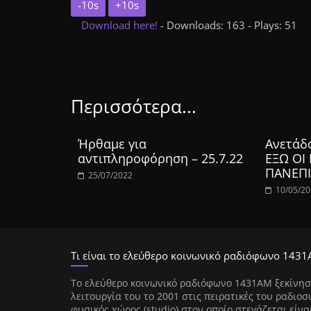
-10s
+10s
Download here!
- Downloads: 163 - Plays: 51
Περισσότερα...
Ήρθαμε για
Ανετάδ
αντιπληροφόρηση – 25.7.22
ΕΞΩ ΟΙ
ΠΑΝΕΠΙ
25/07/2022
10/05/2
Τι είναι το ελεύθερο κοινωνικό ραδιόφωνο 1431
Tο ελεύθερο κοινωνικό ραδιόφωνο 1431AM ξεκίνησ
λειτουργία του το 2001 στις πειρατικές του ραδιοσ
φυσικός χώρος (studio) στον οποίο στεγάζεται είνα