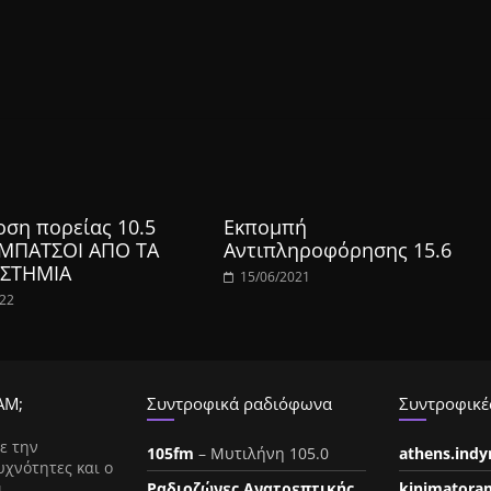
οση πορείας 10.5
Εκπομπή
 ΜΠΑΤΣΟΙ ΑΠΟ ΤΑ
Αντιπληροφόρησης 15.6
ΣΤΗΜΙΑ
15/06/2021
022
ΑΜ;
Συντροφικά ραδιόφωνα
Συντροφικές
ε την
105fm
– Μυτιλήνη 105.0
athens.ind
υχνότητες και ο
ι
Ραδιοζώνες Ανατρεπτικής
kinimatora