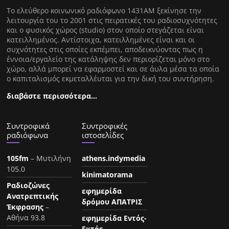
Tο ελεύθερο κοινωνικό ραδιόφωνο 1431AM ξεκίνησε την
λειτουργία του το 2001 στις πειρατικές του ραδιοσυχνότητες
και ο φυσικός χώρος (studio) στον οποίο στεγάζεται είναι
κατειλλημένος. Αντίστοιχα, κατειλλημένες είναι και οι
συχνότητες στις οποίες εκπέμπει, αποδεικνύοντας πως η
έννοια/εργαλείο της κατάληψης δεν περιορίζεται μόνο στο
χώρο, αλλά μπορεί να εφαρμοστεί και σε άυλα μέσα τα οποία
ο καπιταλισμός εκμεταλλέυται για την δική του συντήρηση.
διαβάστε περισσότερα…
Συντροφικά
Συντροφικές
ραδιόφωνα
ιστοσελίδες
105fm
– Μυτιλήνη
athens.indymedia
105.0
kinimatorama
Ραδιοζώνες
εφημερίδα
Ανατρεπτικής
δρόμου ΑΠΑΤΡΙΣ
Έκφρασης
–
Αθήνα 93.8
εφημερίδα Εντός-
Εκτός