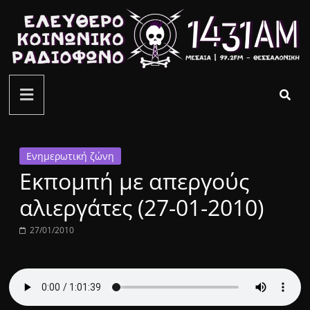
Μετάβαση
σε
περιεχόμενο
ελεύθερο
κοινωνικό
ραδιόφωνο
Ενημερωτική ζώνη
Εκπομπή με απεργούς
1431AM
αλιεργάτες (27-01-2010)
27/01/2010