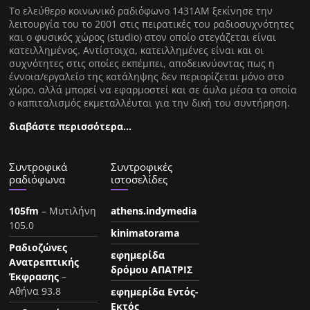
Tο ελεύθερο κοινωνικό ραδιόφωνο 1431AM ξεκίνησε την
λειτουργία του το 2001 στις πειρατικές του ραδιοσυχνότητες
και ο φυσικός χώρος (studio) στον οποίο στεγάζεται είναι
κατειλλημένος. Αντίστοιχα, κατειλλημένες είναι και οι
συχνότητες στις οποίες εκπέμπει, αποδεικνύοντας πως η
έννοια/εργαλείο της κατάληψης δεν περιορίζεται μόνο στο
χώρο, αλλά μπορεί να εφαρμοστεί και σε άυλα μέσα τα οποία
ο καπιταλισμός εκμεταλλέυται για την δική του συντήρηση.
διαβάστε περισσότερα…
Συντροφικά
Συντροφικές
ραδιόφωνα
ιστοσελίδες
105fm
– Μυτιλήνη
athens.indymedia
105.0
kinimatorama
Ραδιοζώνες
εφημερίδα
Ανατρεπτικής
δρόμου ΑΠΑΤΡΙΣ
Έκφρασης
–
Αθήνα 93.8
εφημερίδα Εντός-
Εκτός