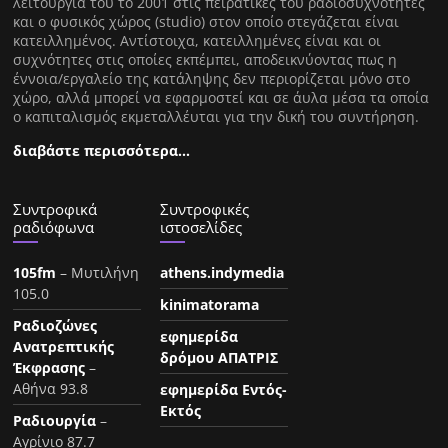
λειτουργία του το 2001 στις πειρατικές του ραδιοσυχνότητες
και ο φυσικός χώρος (studio) στον οποίο στεγάζεται είναι
κατειλλημένος. Αντίστοιχα, κατειλλημένες είναι και οι
συχνότητες στις οποίες εκπέμπει, αποδεικνύοντας πως η
έννοια/εργαλείο της κατάληψης δεν περιορίζεται μόνο στο
χώρο, αλλά μπορεί να εφαρμοστεί και σε άυλα μέσα τα οποία
ο καπιταλισμός εκμεταλλέυται για την δική του συντήρηση.
διαβάστε περισσότερα…
Συντροφικά
Συντροφικές
ραδιόφωνα
ιστοσελίδες
105fm
– Μυτιλήνη
athens.indymedia
105.0
kinimatorama
Ραδιοζώνες
εφημερίδα
Ανατρεπτικής
δρόμου ΑΠΑΤΡΙΣ
Έκφρασης
–
Αθήνα 93.8
εφημερίδα Εντός-
Εκτός
Ραδιουργία
–
Αγρίνιο 87.7