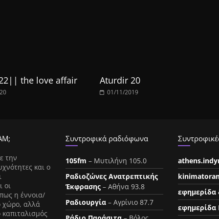
22|| the love affair
Aturdir 20
020
01/11/2019
ΑΜ;
Συντροφικά ραδιόφωνα
Συντροφικές
ε την
105fm
– Μυτιλήνη 105.0
athens.ind
υχνότητες και ο
ι
Ραδιοζώνες Ανατρεπτικής
kinimatora
ι οι
Έκφρασης
– Αθήνα 93.8
εφημερίδα 
πως η έννοια/
Ραδιουργία
– Αγρίνιο 87.7
ο χώρο, αλλά
εφημερίδα 
ο καπιταλισμός
Ράδιο Παράσιτα
– Βόλος