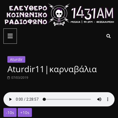
Μετάβαση
σε
περιεχόμενο
ελεύθερο
κοινωνικό
ραδιόφωνο
Aturdir
Aturdir11|καρναβάλια
1431AM
07/03/2019
-10s
+10s