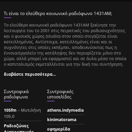
Τι είναι το ελεύθερο κοινωνικό ραδιόφωνο 1431ΑΜ;
Tο ελεύθερο κοινωνικό ραδιόφωνο 1431AM ξεκίνησε την
λειτουργία του το 2001 στις πειρατικές του ραδιοσυχνότητες
και ο φυσικός χώρος (studio) στον οποίο στεγάζεται είναι
κατειλλημένος. Αντίστοιχα, κατειλλημένες είναι και οι
συχνότητες στις οποίες εκπέμπει, αποδεικνύοντας πως η
έννοια/εργαλείο της κατάληψης δεν περιορίζεται μόνο στο
χώρο, αλλά μπορεί να εφαρμοστεί και σε άυλα μέσα τα οποία
ο καπιταλισμός εκμεταλλέυται για την δική του συντήρηση.
διαβάστε περισσότερα…
Συντροφικά
Συντροφικές
ραδιόφωνα
ιστοσελίδες
105fm
– Μυτιλήνη
athens.indymedia
105.0
kinimatorama
Ραδιοζώνες
εφημερίδα
Ανατρεπτικής