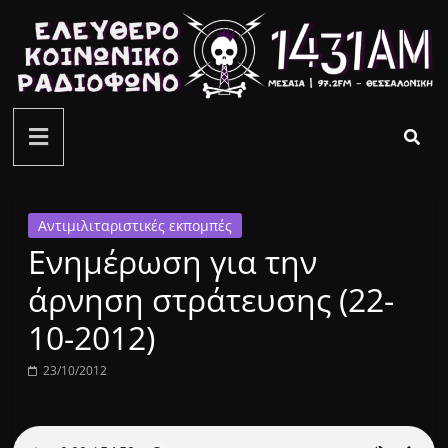
Μετάβαση
σε
περιεχόμενο
ελεύθερο
κοινωνικό
ραδιόφωνο
Αντιμιλιταριστικές εκπομπές
Ενημέρωση για την
1431AM
άρνηση στράτευσης (22-
10-2012)
23/10/2012