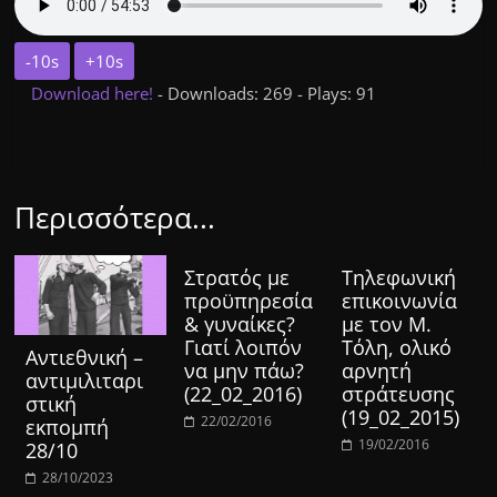
-10s
+10s
Download here!
- Downloads: 269 - Plays: 91
Περισσότερα...
Στρατός με
Τηλεφωνική
προϋπηρεσία
επικοινωνία
& γυναίκες?
με τον Μ.
Γιατί λοιπόν
Τόλη, ολικό
Αντιεθνική –
να μην πάω?
αρνητή
αντιμιλιταρι
(22_02_2016)
στράτευσης
στική
(19_02_2015)
22/02/2016
εκπομπή
19/02/2016
28/10
28/10/2023